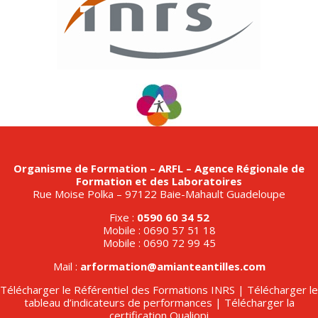
Organisme de Formation – ARFL – Agence Régionale de
Formation et des Laboratoires
Rue Moise Polka – 97122 Baie-Mahault Guadeloupe
Fixe :
0590 60 34 52
Mobile : 0690 57 51 18
Mobile : 0690 72 99 45
Mail :
arformation@amianteantilles.com
Télécharger le Référentiel des Formations INRS
|
Télécharger le
tableau d’indicateurs de performances
|
Télécharger la